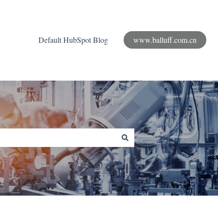
Default HubSpot Blog
www.balluff.com.cn